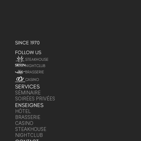
SINCE 1970
FOLLOW US
STEAKHOUSE
NIGHTCLUB
BRASSERIE
CASINO
SERVICES
SÉMINAIRE
SOIRÉES PRIVÉES
ENSEIGNES
HÔTEL
BRASSERIE
CASINO
STEAKHOUSE
NIGHTCLUB