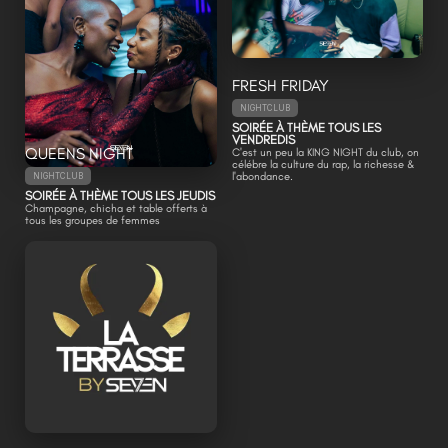
FRESH FRIDAY
NIGHTCLUB
SOIRÉE À THÈME TOUS LES
VENDREDIS
QUEENS NIGHT
C'est un peu la KING NIGHT du club, on
célébre la culture du rap, la richesse &
l'abondance.
NIGHTCLUB
SOIRÉE À THÈME TOUS LES JEUDIS
Champagne, chicha et table offerts à
tous les groupes de femmes