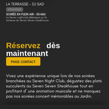
LA TERRASSE - DJ SAD
STEAKHOUSE
SOIRÉE EN PLEIN AIR - 30 MAI
Le Seven nightclub débarque sur la
terrasse du Seven Seven steakhouse
Réservez
dès
maintenant
PAGE CONTACT
Vivez une expérience unique lors de nos soirées
branchées au Seven Night Club, dégustez des plats
succulents au Seven Seven Steakhouse tout en
profitant d’ une animation musicale et ne manquez
pas nos soirées concert mémorables au Jardin.