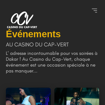
Événements
AU CASINO DU CAP-VERT
L' adresse incontournable pour vos soirées à
Dakar ! Au Casino du Cap-Vert, chaque
événement est une occasion spéciale à ne
pas manquer...